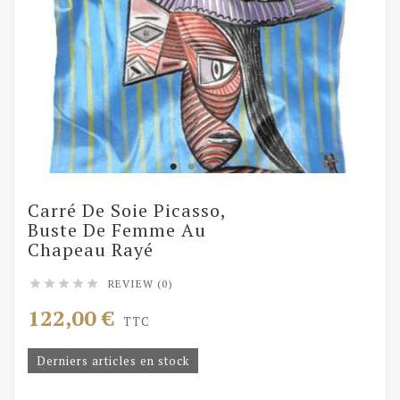
Carré De Soie Picasso,
Buste De Femme Au
Chapeau Rayé
REVIEW (0)





122,00 €
TTC
Derniers articles en stock