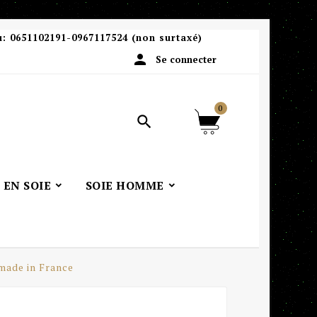
u:
0651102191-0967117524 (non surtaxé)

Se connecter
0

 EN SOIE
SOIE HOMME
made in France