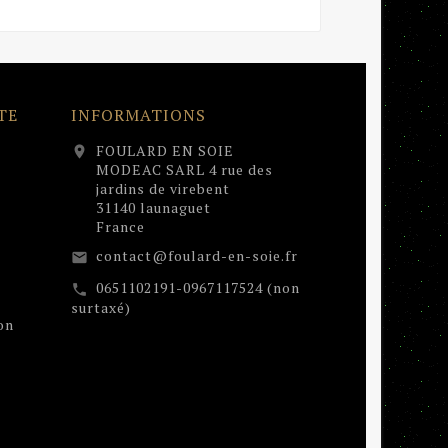
TE
INFORMATIONS
FOULARD EN SOIE
location_on
MODEAC SARL 4 rue des
jardins de virebent
31140 launaguet
France
contact@foulard-en-soie.fr
email
0651102191-0967117524 (non
call
surtaxé)
on