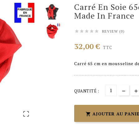
Carré En Soie 6
Made In France
REVIEW (0)





32,00 €
TTC
Carré 65 cm en mousseline de
QUANTITÉ :

AJOUTER AU PANI
