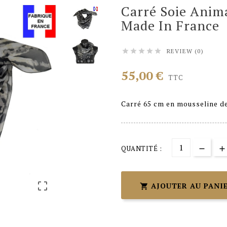
Carré Soie Anim
Made In France
REVIEW (0)





55,00 €
TTC
Carré 65 cm en mousseline de
QUANTITÉ :

AJOUTER AU PANI
