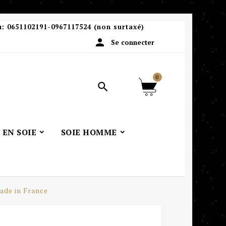
u:
0651102191-0967117524 (non surtaxé)

Se connecter
0

 EN SOIE
SOIE HOMME
ade in France