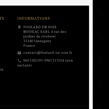
TE
INFORMATIONS
FOULARD EN SOIE
location_on
MODEAC SARL 4 rue des
jardins de virebent
31140 launaguet
France
contact@foulard-en-soie.fr
email
0651102191-0967117524 (non
call
surtaxé)
on