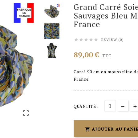
Grand Carré Soie
Sauvages Bleu M
France
REVIEW (0)





89,00 €
TTC
Carré 90 cm en mousseline de
France
QUANTITÉ :

AJOUTER AU PANI
