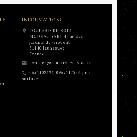
TE
INFORMATIONS
FOULARD EN SOIE
location_on
MODEAC SARL 4 rue des
jardins de virebent
31140 launaguet
France
contact@foulard-en-soie.fr
email
0651102191-0967117524 (non
call
surtaxé)
on