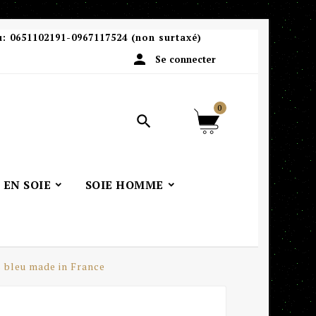
u:
0651102191-0967117524 (non surtaxé)

Se connecter
0

 EN SOIE
SOIE HOMME
s bleu made in France