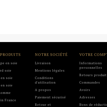
 PRODUITS
NOTRE SOCIÉTÉ
VOTRE COMP
pe en soie
Livraison
Informations
personnelles
rd soie
Mentions légales
Retours produit
 en soie
Conditions
d'utilisation
Commandes
 en soie
A propos
Avoirs
 homme
Paiement sécurisé
Adresses
in France
Retour et
Bons de réducti