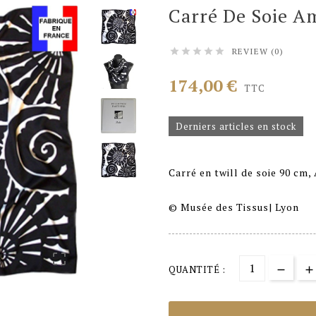
Carré De Soie A
REVIEW (0)





174,00 €
TTC
Derniers articles en stock
Carré en twill de soie 90 cm
© Musée des Tissus| Lyon

QUANTITÉ :