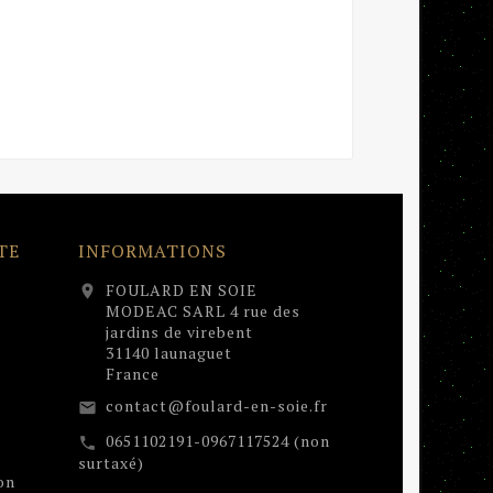
TE
INFORMATIONS
FOULARD EN SOIE
location_on
MODEAC SARL 4 rue des
jardins de virebent
31140 launaguet
France
contact@foulard-en-soie.fr
email
0651102191-0967117524 (non
call
surtaxé)
on