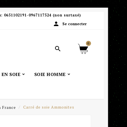
u:
0651102191-0967117524 (non surtaxé)

Se connecter
0

 EN SOIE
SOIE HOMME
n France
Carré de soie Ammonites