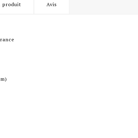
u produit
Avis
France
mm)