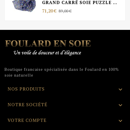
GRAND CARRÉ SOIE PUZZLE BLEU MADE IN FRANCE
Prix
Prix
71,20 €
89,00 €
de
base
Boutique francaise spécialisée dans le Foulard en 100%
soie naturelle
NOS PRODUITS

NOTRE SOCIÉTÉ

VOTRE COMPTE
