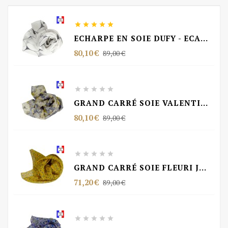





ECHARPE EN SOIE DUFY - ECAILLES VS BLANC
Prix
Prix
80,10 €
89,00 €
de
base





GRAND CARRÉ SOIE VALENTIN MADE IN FRANCE
Prix
Prix
80,10 €
89,00 €
de
base





GRAND CARRÉ SOIE FLEURI JAUNE MADE IN FRANCE
Prix
Prix
71,20 €
89,00 €
de
base




