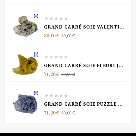
de
base





GRAND CARRÉ SOIE VALENTIN MADE IN FRANCE
Prix
Prix
80,10 €
89,00 €
de
base





GRAND CARRÉ SOIE FLEURI JAUNE MADE IN FRANCE
Prix
Prix
71,20 €
89,00 €
de
base





GRAND CARRÉ SOIE PUZZLE BLEU MADE IN FRANCE
Prix
Prix
71,20 €
89,00 €
de
base