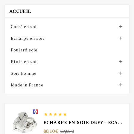
ACCUEIL
Carré en soie

Echarpe en soie

Foulard soie
Etole en soie

Soie homme

Made in France






ECHARPE EN SOIE DUFY - ECAILLES VS BLANC
Prix
Prix
80,10 €
89,00 €