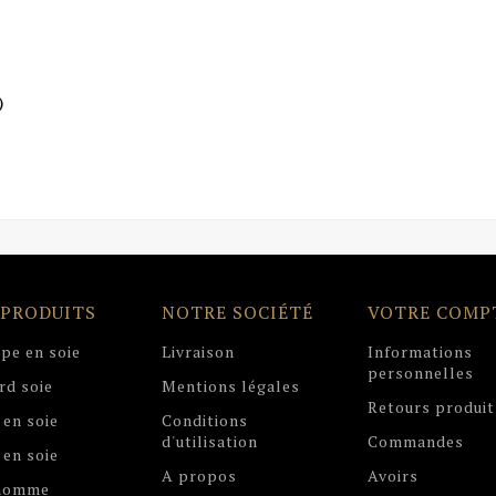
)
 PRODUITS
NOTRE SOCIÉTÉ
VOTRE COMP
pe en soie
Livraison
Informations
personnelles
rd soie
Mentions légales
Retours produit
 en soie
Conditions
d'utilisation
Commandes
 en soie
A propos
Avoirs
 homme