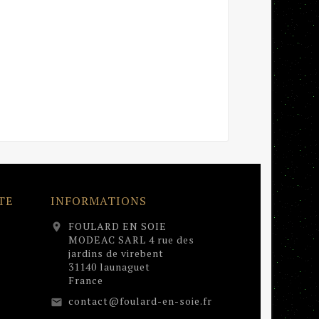
TE
INFORMATIONS
FOULARD EN SOIE
location_on
MODEAC SARL 4 rue des
jardins de virebent
31140 launaguet
France
contact@foulard-en-soie.fr
email