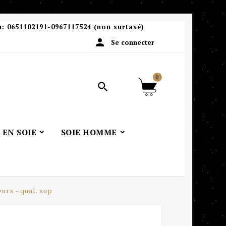
u:
0651102191-0967117524 (non surtaxé)

Se connecter
0

 EN SOIE
SOIE HOMME
eurs - qual. sup