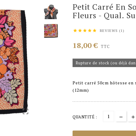
Petit Carré En S
Fleurs - Qual. S
REVIEWS (1)





18,00 €
TTC
Rupture de stock (ou déjà dan
Petit carré 50cm hôtesse en s
(12mm)

QUANTITÉ :