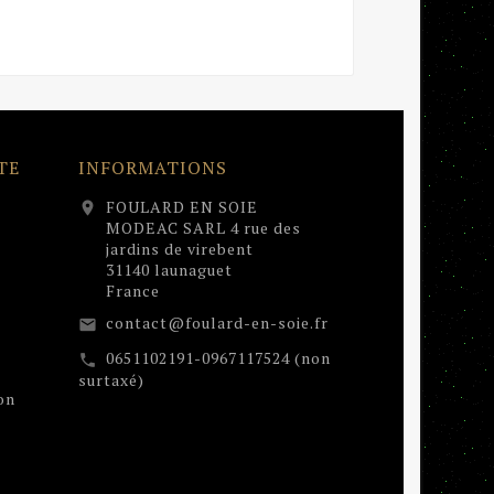
TE
INFORMATIONS
FOULARD EN SOIE
location_on
MODEAC SARL 4 rue des
jardins de virebent
31140 launaguet
France
contact@foulard-en-soie.fr
email
0651102191-0967117524 (non
call
surtaxé)
on