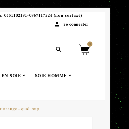
u:
0651102191-0967117524 (non surtaxé)

Se connecter
0

 EN SOIE
SOIE HOMME
r orange - qual. sup