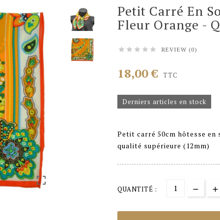
Petit Carré En So
Fleur Orange - Q
REVIEW (0)





18,00 €
TTC
Derniers articles en stock
Petit carré 50cm hôtesse en s
qualité supérieure (12mm)

QUANTITÉ :