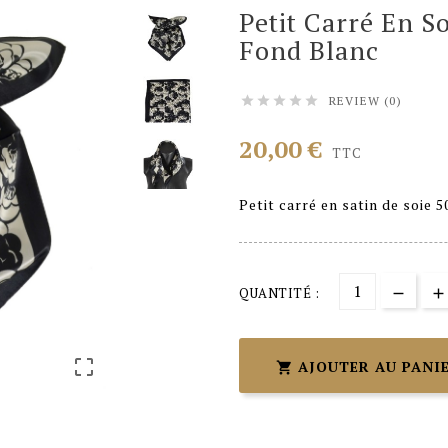
Petit Carré En S
Fond Blanc
REVIEW (0)





20,00 €
TTC
Petit carré en satin de soie 
QUANTITÉ :

AJOUTER AU PANI
