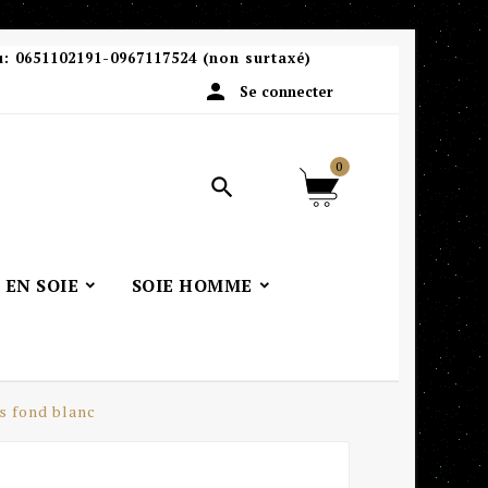
u:
0651102191-0967117524 (non surtaxé)

Se connecter
0

 EN SOIE
SOIE HOMME
rs fond blanc