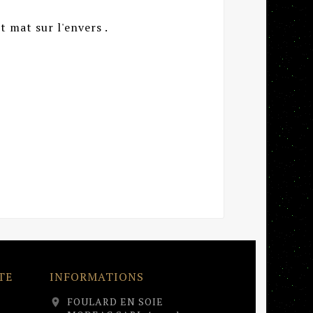
t mat sur l'envers .
TE
INFORMATIONS
FOULARD EN SOIE
location_on