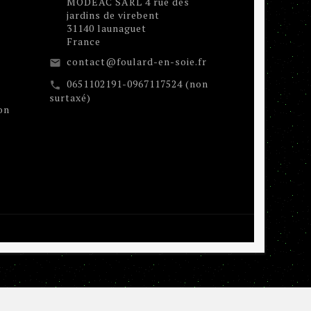
MODEAC SARL 4 rue des
jardins de virebent
31140 launaguet
France
contact@foulard-en-soie.fr
email
0651102191-0967117524 (non
call
surtaxé)
on