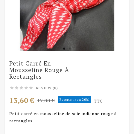
Petit Carré En
Mousseline Rouge À
Rectangles
REVIEW (0)





13,60 €
17,00 €
Économisez 20%
TTC
Petit carré en mousseline de soie indienne rouge à
rectangles