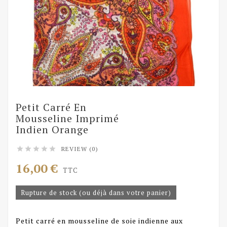
Petit Carré En
Mousseline Imprimé
Indien Orange
REVIEW (0)





16,00 €
TTC
Rupture de stock (ou déjà dans votre panier)
Petit carré en mousseline de soie indienne aux