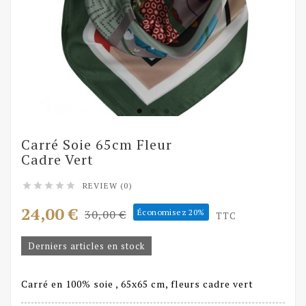
Carré Soie 65cm Fleur
Cadre Vert
REVIEW (0)





24,00 €
30,00 €
Économisez 20%
TTC
Derniers articles en stock
Carré en 100% soie , 65x65 cm, fleurs cadre vert