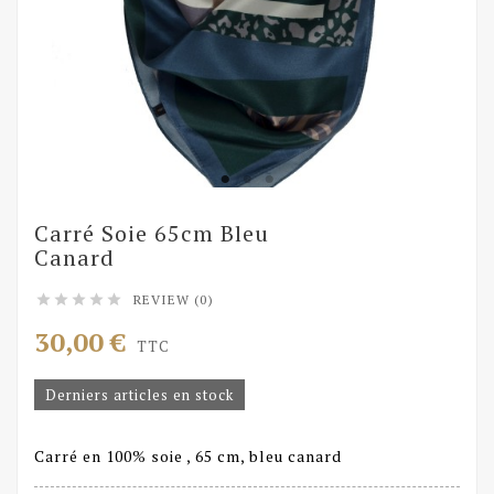
Carré Soie 65cm Bleu
Canard
REVIEW (0)





30,00 €
TTC
Derniers articles en stock
Carré en 100% soie , 65 cm, bleu canard