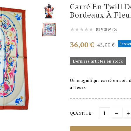
Carré En Twill D
Bordeaux À Fleu
REVIEW (0)





36,00 €
45,00 €
Écono
Derniers articles en stock
Un magnifique carré en soie d
à fleurs

QUANTITÉ :