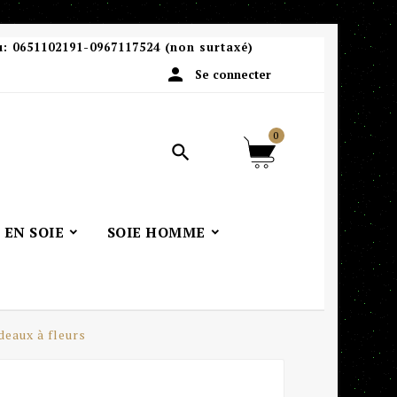
u:
0651102191-0967117524 (non surtaxé)

Se connecter
0

 EN SOIE
SOIE HOMME
deaux à fleurs