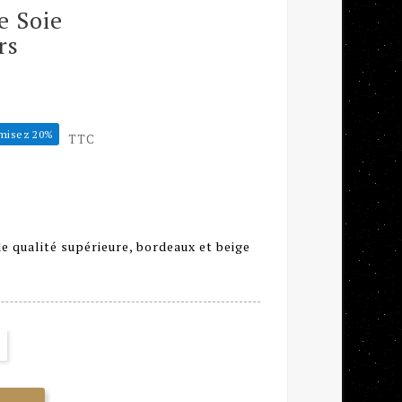
e Soie
rs
misez 20%
TTC
e qualité supérieure, bordeaux et beige