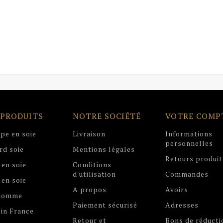
 PRODUITS
NOTRE SOCIÉTÉ
VOTRE COMP
pe en soie
Livraison
Informations
personnelles
rd soie
Mentions légales
Retours produit
 en soie
Conditions
d'utilisation
Commandes
 en soie
A propos
Avoirs
 homme
Paiement sécurisé
Adresses
in France
Retour et
Bons de réducti