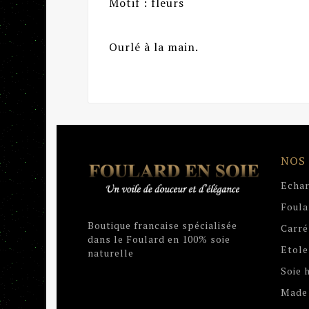
Motif : fleurs
Ourlé à la main.
NOS
Echar
Foula
Boutique francaise spécialisée
Carré
dans le Foulard en 100% soie
Etole
naturelle
Soie
Made 