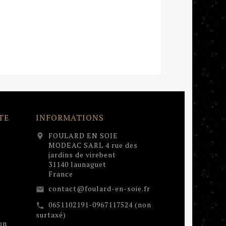
TE
INFORMATIONS
FOULARD EN SOIE
location_on
MODEAC SARL 4 rue des
jardins de virebent
31140 launaguet
France
contact@foulard-en-soie.fr
email
0651102191-0967117524 (non
call
surtaxé)
on