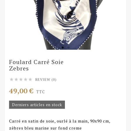
Foulard Carré Soie
Zebres
REVIEW (0)





49,00 €
TTC
Derniers articles en stock
Carré en satin de soie, ourlé à la main, 90x90 cm,
zèbres bleu marine sur fond creme