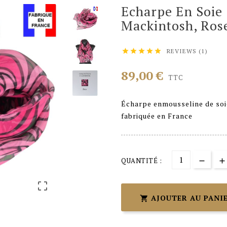
Echarpe En Soie
Mackintosh, Ros
REVIEWS (1)





89,00 €
TTC
Écharpe enmousseline de soi
fabriquée en France
QUANTITÉ :

AJOUTER AU PANI
