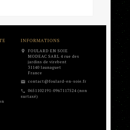
TE
INFORMATIONS
FOULARD EN SOIE
location_on
MODEAC SARL 4 rue des
jardins de virebent
31140 launaguet
France
contact@foulard-en-soie.fr
email
0651102191-0967117524 (non
call
surtaxé)
on