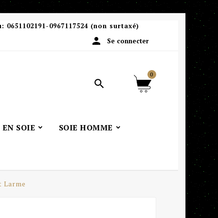
u:
0651102191-0967117524 (non surtaxé)

Se connecter
0

 EN SOIE
SOIE HOMME
t Larme