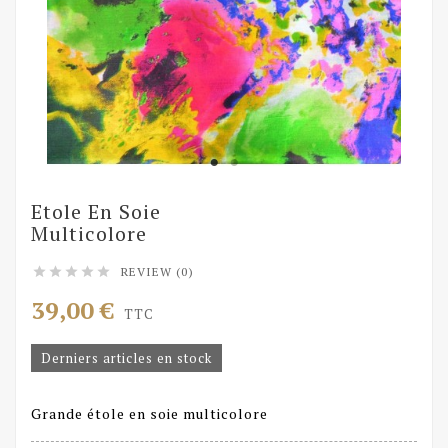
Etole En Soie
Multicolore
REVIEW (0)





39,00 €
TTC
Derniers articles en stock
Grande étole en soie multicolore