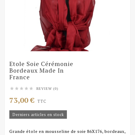
Etole Soie Cérémonie
Bordeaux Made In
France
REVIEW (0)





73,00 €
TTC
Derniers articles en stock
Grande étole en mousseline de soie 86X176, bordeaux,