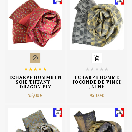












ECHARPE HOMME EN
ECHARPE HOMME
SOIE TIFFANY –
JOCONDE DE VINCI
DRAGON FLY
JAUNE
95,00 €
95,00 €