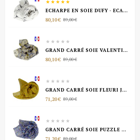





ECHARPE EN SOIE DUFY - ECAILLES VS BLANC
Prix
Prix
80,10 €
89,00 €
de
base





GRAND CARRÉ SOIE VALENTIN MADE IN FRANCE
Prix
Prix
80,10 €
89,00 €
de
base





GRAND CARRÉ SOIE FLEURI JAUNE MADE IN FRANCE
Prix
Prix
71,20 €
89,00 €
de
base





GRAND CARRÉ SOIE PUZZLE BLEU MADE IN FRANCE
Prix
Prix
71,20 €
89,00 €