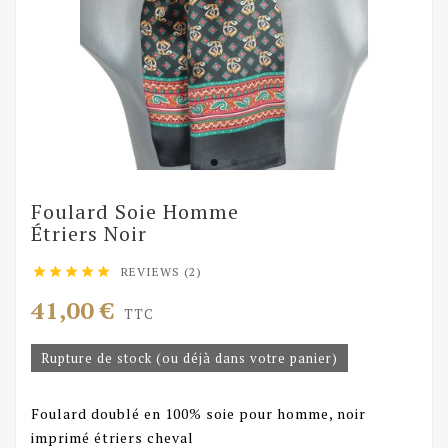
Foulard Soie Homme
Étriers Noir
REVIEWS (2)





41,00 €
TTC
Rupture de stock (ou déjà dans votre panier)
Foulard doublé en 100% soie pour homme, noir
imprimé étriers cheval