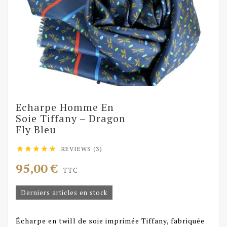
Echarpe Homme En
Soie Tiffany – Dragon
Fly Bleu
REVIEWS (3)





95,00 €
TTC
Derniers articles en stock
Écharpe en twill de soie imprimée Tiffany, fabriquée