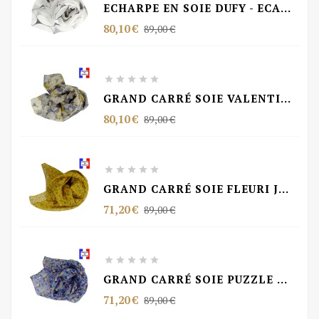
ECHARPE EN SOIE DUFY - ECAILLES VS BLANC
Prix
Prix
80,10 €
89,00 €
de
base





GRAND CARRÉ SOIE VALENTIN MADE IN FRANCE
Prix
Prix
80,10 €
89,00 €
de
base





GRAND CARRÉ SOIE FLEURI JAUNE MADE IN FRANCE
Prix
Prix
71,20 €
89,00 €
de
base





GRAND CARRÉ SOIE PUZZLE BLEU MADE IN FRANCE
Prix
Prix
71,20 €
89,00 €
de