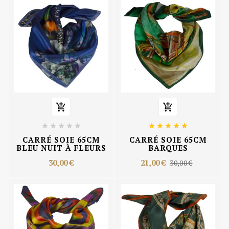












CARRÉ SOIE 65CM
CARRÉ SOIE 65CM
BLEU NUIT À FLEURS
BARQUES
30,00 €
21,00 €
30,00 €