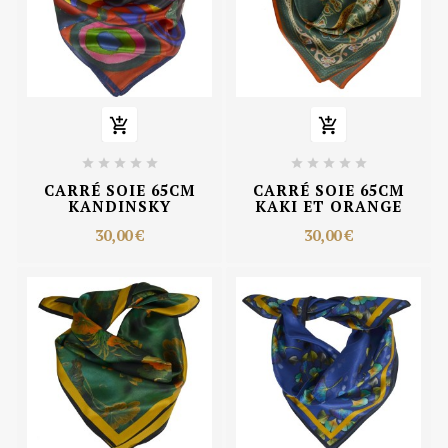












CARRÉ SOIE 65CM
CARRÉ SOIE 65CM
KANDINSKY
KAKI ET ORANGE
30,00 €
30,00 €