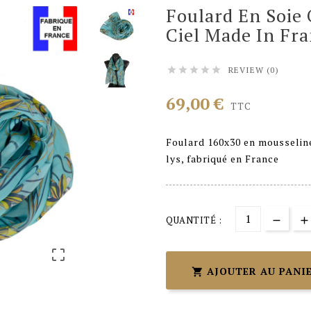
Foulard En Soie
Ciel Made In Fr
REVIEW (0)





69,00 €
TTC
Foulard 160x30 en mousseline
lys, fabriqué en France
QUANTITÉ :

AJOUTER AU PANI
