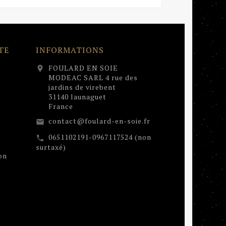
TE
INFORMATIONS
FOULARD EN SOIE
location_on
MODEAC SARL 4 rue des
jardins de virebent
31140 launaguet
France
contact@foulard-en-soie.fr
email
0651102191-0967117524 (non
call
surtaxé)
on