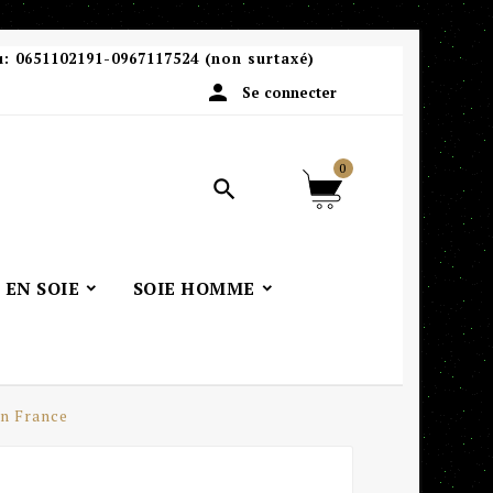
u:
0651102191-0967117524 (non surtaxé)

Se connecter
0

 EN SOIE
SOIE HOMME
in France