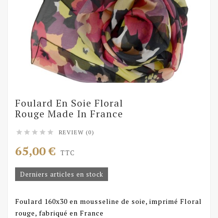
Foulard En Soie Floral
Rouge Made In France
REVIEW (0)





65,00 €
TTC
Derniers articles en stock
Foulard 160x30 en mousseline de soie, imprimé Floral
rouge, fabriqué en France