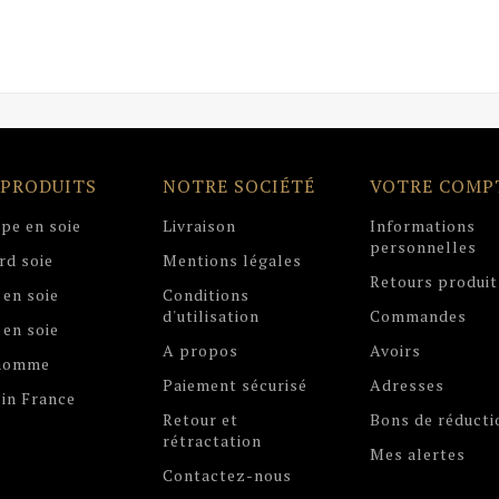
 PRODUITS
NOTRE SOCIÉTÉ
VOTRE COMP
pe en soie
Livraison
Informations
personnelles
rd soie
Mentions légales
Retours produit
 en soie
Conditions
d'utilisation
Commandes
 en soie
A propos
Avoirs
 homme
Paiement sécurisé
Adresses
in France
Retour et
Bons de réducti
rétractation
Mes alertes
Contactez-nous