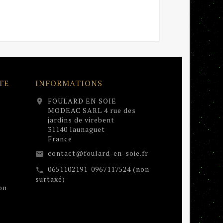
TE
INFORMATIONS
FOULARD EN SOIE
location_on
MODEAC SARL 4 rue des
jardins de virebent
31140 launaguet
France
contact@foulard-en-soie.fr
email
0651102191-0967117524 (non
call
surtaxé)
on