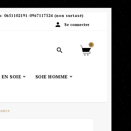
u:
0651102191-0967117524 (non surtaxé)

Se connecter
0

 EN SOIE
SOIE HOMME
rance