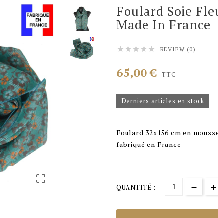
Foulard Soie Fle
Made In France
REVIEW (0)





65,00 €
TTC
Derniers articles en stock
Foulard 32x156 cm en moussel
fabriqué en France

QUANTITÉ :