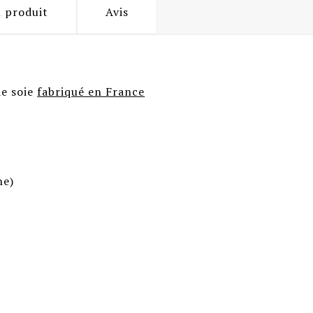
u produit
Avis
de soie
fabriqué en France
ne)